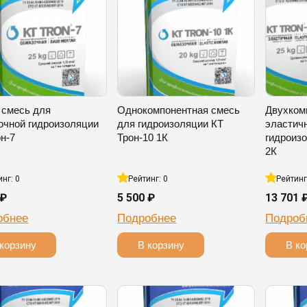
 смесь для
Однокомпонентная смесь
Двухком
очной гидроизоляции
для гидроизоляции КТ
эластич
н-7
Трон-10 1К
гидроизо
2К
инг: 0
Рейтинг: 0
Рейтинг
 ₽
5 500 ₽
13 701 
обнее
Подробнее
Подроб
корзину
В корзину
В ко