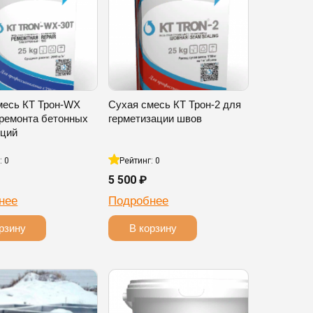
месь КТ Трон-WX
Сухая смесь КТ Трон-2 для
 ремонта бетонных
герметизации швов
кций
: 0
Рейтинг: 0
5 500 ₽
нее
Подробнее
рзину
В корзину