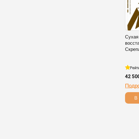
Сухая
восст
Скреп
Рейт
42 50
Подр
В 