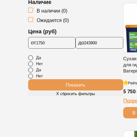
Наличие
В наличии
(
0
)
Ожидается
(
0
)
Цена (руб)
от
до
Да
Сухая
Нет
для г
Да
Ватер
Нет
Рейт
Показать
5 750
Х сбросить фильтры
Подр
В 