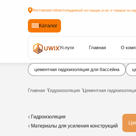
Ростовская область
Надежный поставщик услуг и товаров по ги
Каталог
Услуги
Главная
О комп
цементная гидроизоляция для бассейна
ц
Главная
Гидроизоляция
Цементная гидроизоляци
Гидроизоляция
Це
Материалы для усиления конструкций