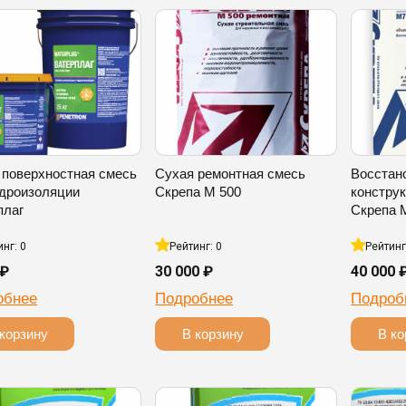
 поверхностная смесь
Сухая ремонтная смесь
Восстан
идроизоляции
Скрепа М 500
констру
плаг
Скрепа 
инг: 0
Рейтинг: 0
Рейтинг
 ₽
30 000 ₽
40 000 
обнее
Подробнее
Подроб
корзину
В корзину
В ко