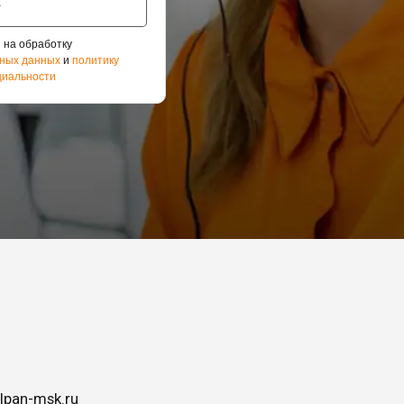
 на обработку
ных данных
и
политику
иальности
lpan-msk.ru