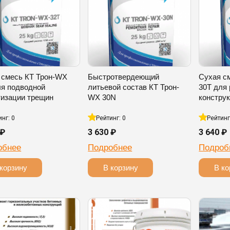
 смесь КТ Трон-WX
Быстротвердеющий
Сухая с
ля подводной
литьевой состав КТ Трон-
30T для
тизации трещин
WX 30N
констру
инг: 0
Рейтинг: 0
Рейтинг
 ₽
3 630 ₽
3 640 ₽
обнее
Подробнее
Подроб
корзину
В корзину
В ко