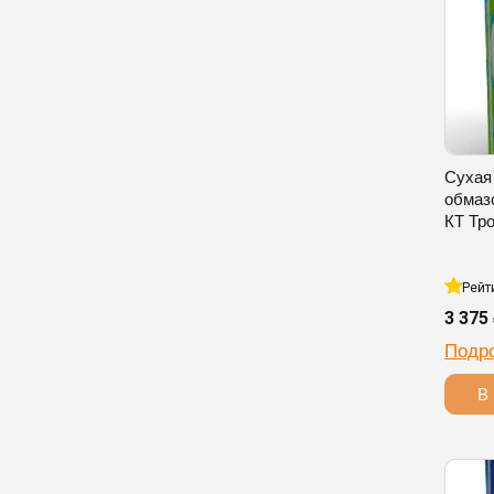
Сухая
обмаз
КТ Тро
Рейт
3 375
Подр
В 