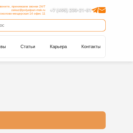
воните, принимаем звонки 24/7
+7 (495) 230-21-81
zakaz@polyalpan-msk.ru
околово-мещерская 14 офис 11
ывы
Статьи
Карьера
Контакты