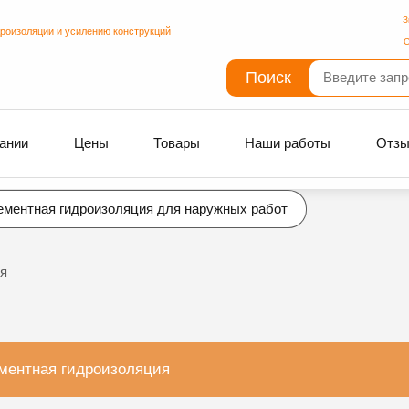
З
дроизоляции и усилению конструкций
С
Поиск
ании
Цены
Товары
Наши работы
Отз
ементная гидроизоляция для наружных работ
я
ментная гидроизоляция