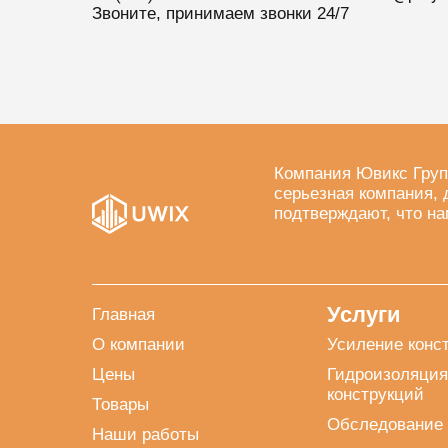
Звоните, принимаем звонки 24/7
Компания Ювикс Груп
серьезная компания, 
подтверждают, что на
Услуги
Главная
О компании
Усиление конс
Цены
Гидроизоляция
конструкций
Товары
Обследование 
Наши работы