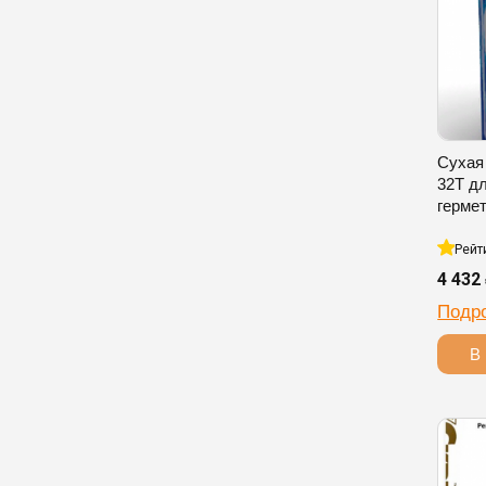
Сухая
32T д
герме
Рейт
4 432
Подр
В 