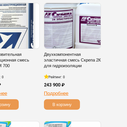
овительная
Двухкомпонентная
кционная смесь
эластичная смесь Скрепа 2К
М 700
для гидроизоляции
: 0
Рейтинг: 0
₽
243 900 ₽
нее
Подробнее
рзину
В корзину