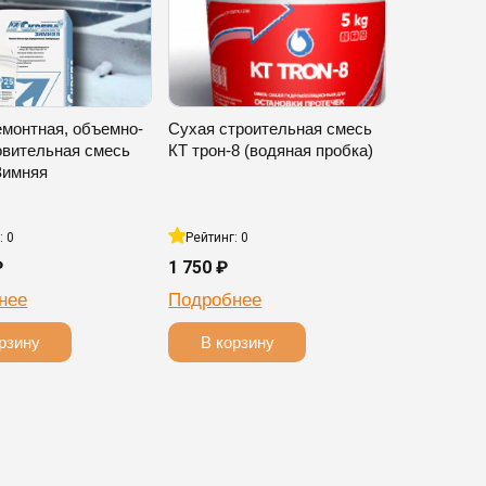
емонтная, объемно-
Сухая строительная смесь
овительная смесь
КТ трон-8 (водяная пробка)
Зимняя
: 0
Рейтинг: 0
₽
1 750 ₽
нее
Подробнее
рзину
В корзину