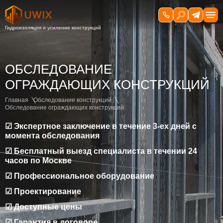
ОБСЛЕДОВАНИЕ
ОГРАЖДАЮЩИХ КОНСТРУКЦИЙ
Главная
Обследование конструкций
Обследование ограждающих конструкций
☑ Экспертное заключение в течение 3-ех дней с
момента обследования
☑ Бесплатный выезд специалиста в течении 24
часов по Москве
☑ Профессиональное оборудование
☑ Проектирование
☑ Доступные цены
☑ Гарантия в договоре