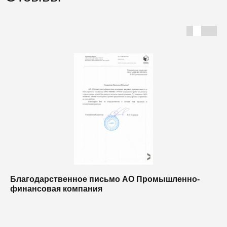
Благодарственное письмо АО Промышленно-
Б
финансовая компания
п
п