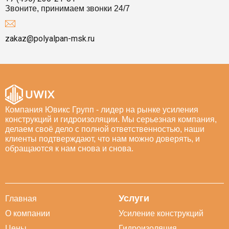
Звоните, принимаем звонки 24/7
zakaz@polyalpan-msk.ru
Компания Ювикс Групп - лидер на рынке усиления
конструкций и гидроизоляции. Мы серьезная компания,
делаем своё дело с полной ответственностью, наши
клиенты подтверждают, что нам можно доверять, и
обращаются к нам снова и снова.
Услуги
Главная
О компании
Усиление конструкций
Цены
Гидроизоляция