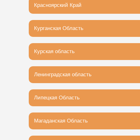
Красноярский Край
Красноярск, Ястынская улица, 47В/10
Курганская Область
Курган, улица Радионова, 60
Курская область
Курская область, Курчатов, Коммунистичес
Ленинградская область
Гатчина, проспект 25 Октября, 46
Липецкая Область
Липецк, улица Катукова, 43
Магаданская Область
Магадан, Кольцевая улица, 3