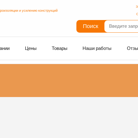
З
дроизоляции и усилению конструкций
С
Поиск
ании
Цены
Товары
Наши работы
Отз