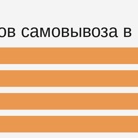
ов самовывоза в
о Чигири, Центральная улица, 35