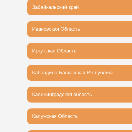
Еврейская автономная область, Биробидж
Забайкальский край
Чита, Малая улица, 4с1
Ивановская Область
Иваново, улица Багаева, 14к2
Иркутская Область
Иркутск, улица Мухиной, 8
Кабардино-Балкарская Республика
Нальчик, улица Ашурова, 3
Калининградская область
Гурьевский муниципальный округ, посёлок
Калужская Облвсть
Калуга, 2-й Тульский переулок, 2