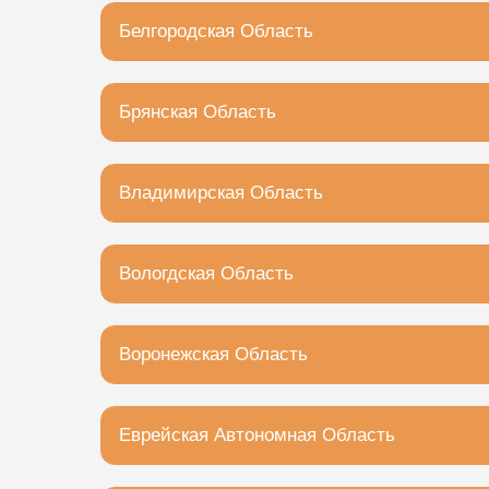
Камызяк, улица Максима Горького, 65Г
Белгородская Область
Белгород, Михайловское шоссе, 31В
Брянская Область
Брянск, Бежицкая улица, 7
Владимирская Область
Владимир, Московское шоссе, 5
Вологдская Область
Вологда, Зосимовская улица, 75с2
Воронежская Область
Воронеж, проспект Труда, 46А
Еврейская Автономная Область