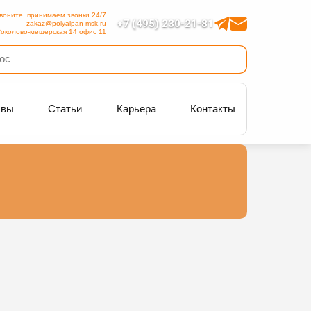
воните, принимаем звонки 24/7
+7 (495) 230-21-81
zakaz@polyalpan-msk.ru
околово-мещерская 14 офис 11
ывы
Статьи
Карьера
Контакты