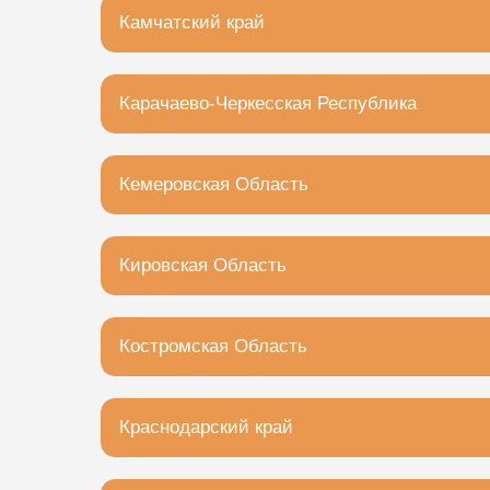
Камчатский край
Елизово, Вилюйская улица, 34
Карачаево-Черкесская Республика
Черкесск, Красная улица, 5
Кемеровская Область
Кемерово, Кузнецкий проспект, 10
Кировская Область
Киров, улица Чапаева, 48
Костромская Область
Кострома, Самоковская улица, 10
Краснодарский край
Краснодар, Прикубанский внутригородской