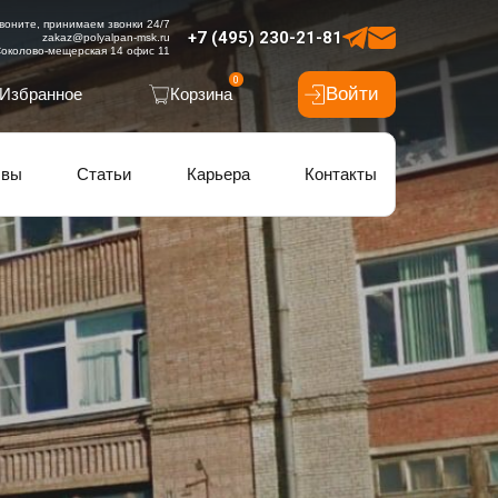
воните, принимаем звонки 24/7
+7 (495) 230-21-81
zakaz@polyalpan-msk.ru
околово-мещерская 14 офис 11
0
Войти
Избранное
Корзина
ывы
Статьи
Карьера
Контакты