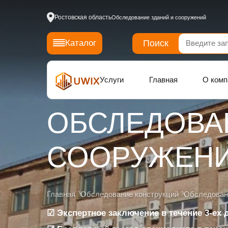
Ростовская область
Обследование зданий и сооружений
Поиск
Каталог
Услуги
Главная
О комп
ОБСЛЕДОВА
СООРУЖЕН
Главная
Обследование конструкций
Обследовани
☑ Экспертное заключение в течение 3-ех