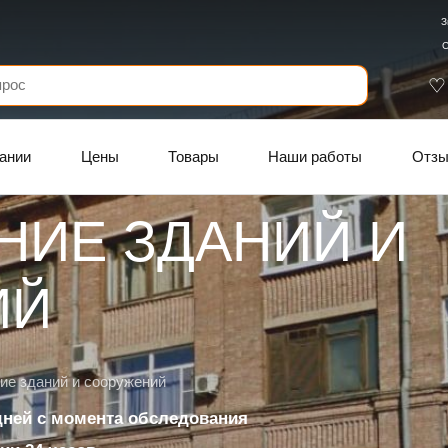
З
С
ании
Цены
Товары
Наши работы
Отз
НИЕ ЗДАНИЙ И
ИЙ
е зданий и сооружений
 дней с момента обследования