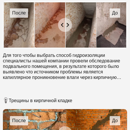
Для того чтобы выбрать способ гидроизоляции
специалисты нашей компании провели обследование
подвального помещения, в результате которого было
выявлено что источником проблемы является
капиллярное проникновение влаги через кирпичную
кладку стен подвала.
В связи с тем, что необходимо устранить эти протечки в
короткие сроки и без остановки работы здания был
Трещины в кирпичной кладке
выбран метод инъектирования с применением 3-х
компонентного гидроизоляционного материала.
Мы предоставили заказчику качественно выполненную
работу, выполненную в кратчайшие сроки, которой