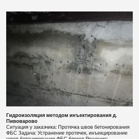
Г
С
Ф
ш
И
с
Гидроизоляция методом инъектирования д.
Пивоварово
Ситуация у заказчика: Протечка швов бетонирования
ФБС Задача: Устранение протечек, инъекцирование
швов бетонирования ФБС блоков Решение: