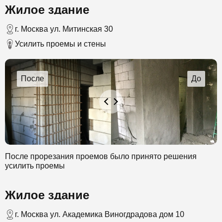
Жилое здание
помощью которого происходит выбрызгивание смеси.
Работа проходила в несколько этапов. В конечном итоге
был создан слой бетона в 30 см.
г. Москва ул. Митинская 30
Усилить проемы и стены
После прорезания проемов было принято решения
усилить проемы
Жилое здание
г. Москва ул. Академика Виногдрадова дом 10