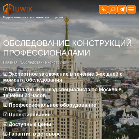
ОБСЛЕДОВАНИЕ КОНСТРУКЦИЙ
ПРОФЕССИОНАЛАМИ
Главная
Обследование конструкций
☑ Экспертное заключение в течение 3-ех дней с
момента обследования
☑ Бесплатный выезд специалиста по Москве в
течении 24 часов
☑ Профессиональное оборудование
☑ Проектирование
☑ Доступные цены
☑ Гарантия в договоре