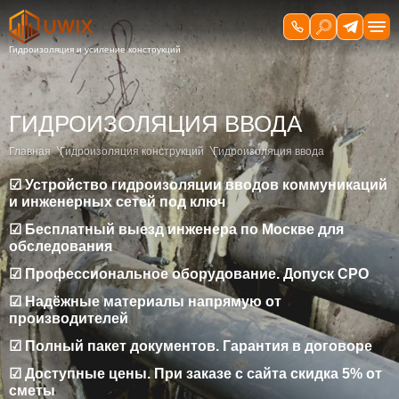
ГИДРОИЗОЛЯЦИЯ ВВОДА
Главная
Гидроизоляция конструкций
Гидроизоляция ввода
☑ Устройство гидроизоляции вводов коммуникаций
и инженерных сетей под ключ
☑ Бесплатный выезд инженера по Москве для
обследования
☑ Профессиональное оборудование. Допуск СРО
☑ Надёжные материалы напрямую от
производителей
☑ Полный пакет документов. Гарантия в договоре
☑ Доступные цены. При заказе с сайта скидка 5% от
сметы