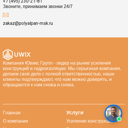
+7 (495) 230-21-81
Звоните, принимаем звонки 24/7
zakaz@polyalpan-msk.ru
Компания Ювикс Групп - лидер на рынке усиления
конструкций и гидроизоляции. Мы серьезная компания,
делаем своё дело с полной ответственностью, наши
клиенты подтверждают, что нам можно доверять, и
обращаются к нам снова и снова.
Услуги
Главная
О компании
Усиление конструкций