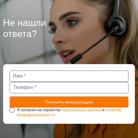
гидроизоляцию бетона, из которого они сделаны, так
как при проведении работ могут использоваться
различные технологии. Крупные подземные
Не нашли
сооружения такие как тоннели и паркинги также
нуждаются в постоянном наблюдении за
ответа?
состоянием гидроизоляции.
Я согласен на обработку
персональных данных
и
политику
конфиденциальности