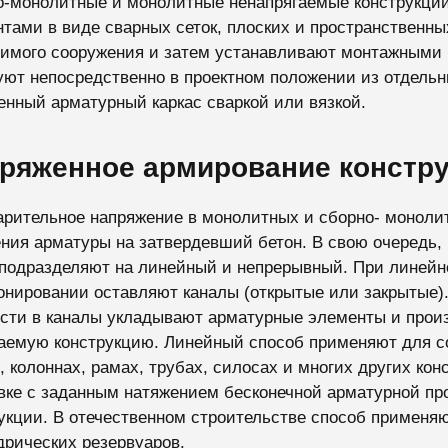
о-монолитные и монолитные ненапрягаемые конструкц
тами в виде сварных сеток, плоских и пространственных
имого сооружения и затем устанавливают монтажными 
ют непосредственно в проектном положении из отдельн
енный арматурный каркас сваркой или вязкой.
ряженное армирование констр
рительное напряжение в монолитных и сборно- монолит
ния арматуры на затвердевший бетон. В свою очередь,
подразделяют на линейный и непрерывный. При линейно
онировании оставляют каналы (открытые или закрытые)
сти в каналы укладывают арматурные элементы и произ
аемую конструкцию. Линейный способ применяют для с
, колоннах, рамах, трубах, силосах и многих других ко
вке с заданным натяжением бесконечной арматурной пр
укции. В отечественном строительстве способ применяю
рических резервуаров.