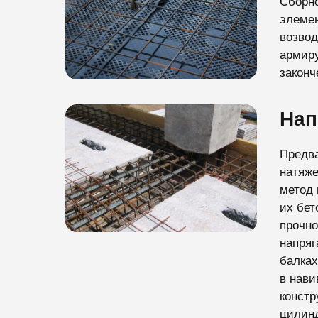
Сборн
элемен
возвод
армиру
законч
Нап
Предва
натяже
метод 
их бет
прочно
напряг
балках
в нави
констр
цилинд