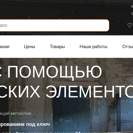
З
С
ании
Цены
Товары
Наши работы
Отз
С ПОМОЩЬЮ
СКИХ ЭЛЕМЕНТ
укций металлом
ированием под ключ