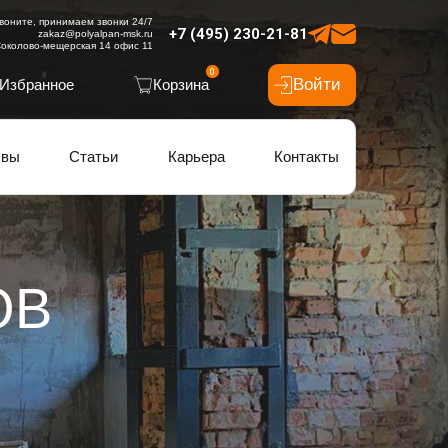
воните, принимаем звонки 24/7
+7 (495) 230-21-81
zakaz@polyalpan-msk.ru
околово-мещерская 14 офис 11
0
Войти
Избранное
Корзина
ывы
Статьи
Карьера
Контакты
ОВ