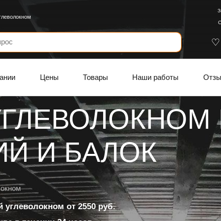
З
глеволокном
С
ании
Цены
Товары
Наши работы
Отз
УГЛЕВОЛОКНОМ
Й И БАЛОК
локном
 углеволокном от 2550 руб.