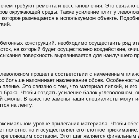
енем требуют ремонта и восстановления. Это связано 
ров окружающей среды. Также усиление плит углеволо
 которое размещается в используемом объекте. Подоб
твий.
бетонных конструкций, необходимо осуществить ряд эта
асток, на который будет осуществлено воздействие, оч
ысыхания поверхность выравнивается для наилучшего пр
глеволокном прошел в соответствии с намеченным плано
с больше напоминает наклеивание обоев. Особенностью
 пленке. Это связано с тем, что материал липкий, и его
 брака. Чтобы создать усиление балок углеволокном, он
й смолы. В качестве замены наши специалисты могут и
тся на ленту.
аксимальном уровне прилегания материала. Чтобы обес
ет полотно, но и осуществляет его плотное прижимани
крепляющим составом. Этот шаг является финальным д