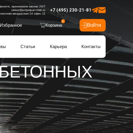
воните, принимаем звонки 24/7
+7 (495) 230-21-81
zakaz@polyalpan-msk.ru
околово-мещерская 14 офис 11
0
Войти
Избранное
Корзина
ывы
Статьи
Карьера
Контакты
 БЕТОННЫХ