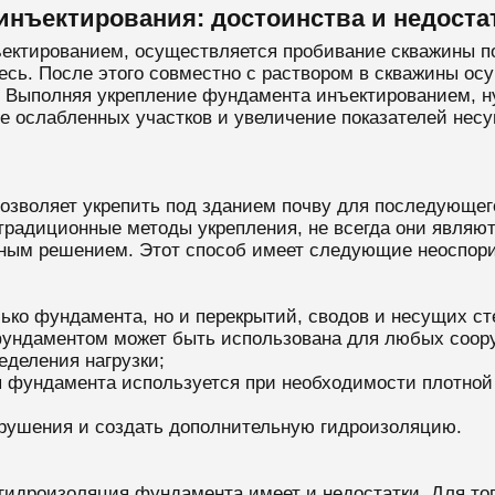
нъектирования: достоинства и недоста
ктированием, осуществляется пробивание скважины под
есь. После этого совместно с раствором в скважины о
. Выполняя укрепление фундамента инъектированием, н
ние ослабленных участков и увеличение показателей не
зволяет укрепить под зданием почву для последующег
традиционные методы укрепления, не всегда они являю
ным решением. Этот способ имеет следующие неоспори
ько фундамента, но и перекрытий, сводов и несущих ст
фундаментом может быть использована для любых соор
еделения нагрузки;
 фундамента используется при необходимости плотной з
зрушения и создать дополнительную гидроизоляцию.
 гидроизоляция фундамента имеет и недостатки. Для то