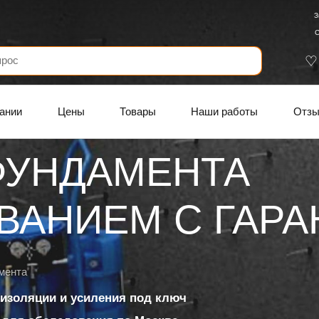
З
С
ании
Цены
Товары
Наши работы
Отз
ФУНДАМЕНТА
АНИЕМ C ГАРАН
мента
изоляции и усиления под ключ