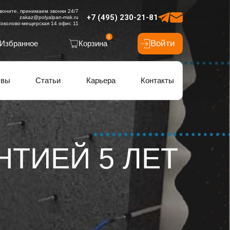
воните, принимаем звонки 24/7
+7 (495) 230-21-81
zakaz@polyalpan-msk.ru
околово-мещерская 14 офис 11
0
Войти
Избранное
Корзина
ывы
Статьи
Карьера
Контакты
ТИЕЙ 5 ЛЕТ