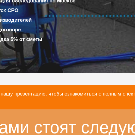
 для обследования по Москве
уск СРО
изводителей
договоре
идка 5% от сметы
 нашу презентацию, чтобы ознакомиться с полным спек
ами стоят следу