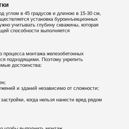
тки
 углом в 45 градусов и длиною в 15-30 см,
существляется установка буроинъекционных
ужно учитывать глубину скважины, которая
сущей способности выполняется
о процесса монтажа железобетонных
тся подходящими. Поэтому укрепить
мые достоинства:
ен;
ужений и зданий независимо от сложности;
астройки, когда нельзя нанести вред рядом
го чтобы выполнить монтаж