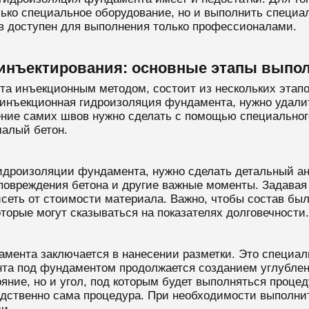
лько специальное оборудование, но и выполнить специа
в доступен для выполнения только профессионалами.
инъектирования: основные этапы выпол
нта инъекционным методом, состоит из нескольких этап
а инъекционная гидроизоляция фундамента, нужно удалит
ние самих швов нужно сделать с помощью специального
шалый бетон.
идроизоляции фундамента, нужно сделать детальный ан
повреждения бетона и другие важные моменты. Задавая в
исеть от стоимости материала. Важно, чтобы состав бы
торые могут сказываться на показателях долговечности.
мента заключается в нанесении разметки. Это специаль
унта под фундаментом продолжается созданием углубле
яние, но и угол, под которым будет выполняться проце
едственно сама процедура. При необходимости выполни