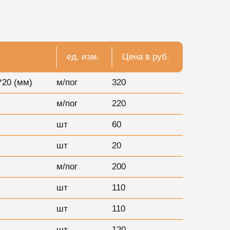
ед. изм.
Цена в руб.
*20 (мм)
м/пог
320
м/пог
220
шт
60
шт
20
м/пог
200
шт
110
шт
110
шт
120