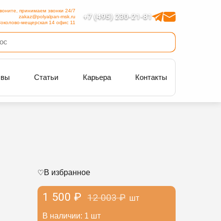
воните, принимаем звонки 24/7
+7 (495) 230-21-81
zakaz@polyalpan-msk.ru
околово-мещерская 14 офис 11
ывы
Статьи
Карьера
Контакты
В избранное
1 500 ₽
12 003 ₽
шт
В наличии: 1 шт