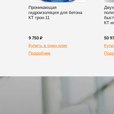
Проникающая
Двух
гидроизоляция для бетона
поли
КТ трон-11
быст
КТ и
9 750 ₽
50 9
Купить в один клик
Купи
Подробнее
Подр