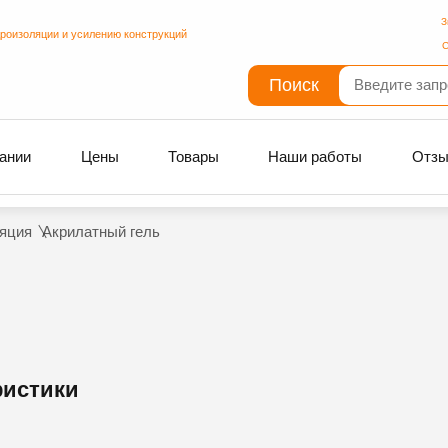
З
дроизоляции и усилению конструкций
С
Поиск
ании
Цены
Товары
Наши работы
Отз
яция
Акрилатный гель
ристики